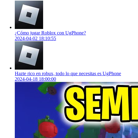
¿Cómo jugar Roblox con UgPhone?
2024-04-02 18:10:55
Hazte rico en robux, todo lo que necesitas es UgPhone
2024-04-18 18:00:00