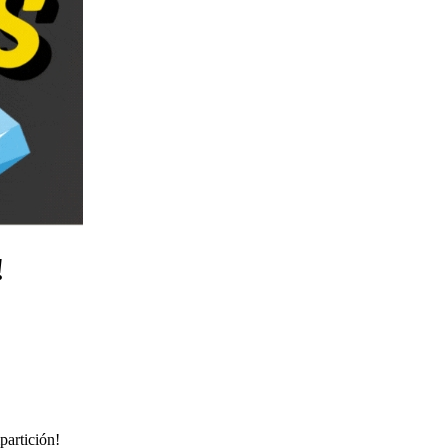
!
artición!