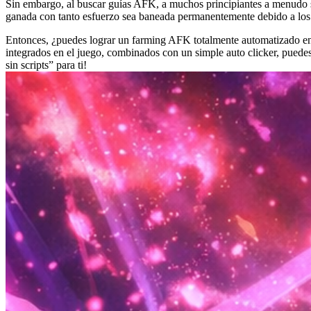
Sin embargo, al buscar guías AFK, a muchos principiantes a menudo se
ganada con tanto esfuerzo sea baneada permanentemente debido a los 
Entonces, ¿puedes lograr un farming AFK totalmente automatizado en “S
integrados en el juego, combinados con un simple auto clicker, puede
sin scripts” para ti!