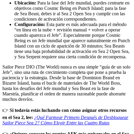
Ubicación:
Para la fase del Jefe mundial, puedes centrarte en
objetivos como Cosmic Being en Punch Island; para la fase
de Sea Beast, debes ir al Sea 2 Open Sea y cumplir con las
condiciones de activación correspondientes.
Configuración:
Esta parte es más adecuada para el método
“en línea en la nube + revisión manual + volver a operar
cuando aparezca el Jefe”. Especialmente porque Cosmic
Being es un Jefe mundial que aparece naturalmente en Punch
Island con un ciclo de aparición de 30 minutos; Sea Beasts
tiene una baja probabilidad de activación en Sea 2 Open Sea,
y Sea Serpent requiere una cierta condición de recompensa.
Sailor Piece DIO (The World) nunca es una simple “guía de un solo
Jefe”, sino una ruta de crecimiento completa que pone a prueba la
paciencia y la estrategia. Desde la base de Dominion Brand en
Bizarre Island, hasta el bucle de materiales de The World Boss,
hasta los desafíos del Jefe mundial y Sea Beast en la fase de
Maestría, planificar el orden de manera razonable puede ahorrarte
muchos desvíos.
👉
Si todavía estás luchando con cómo asignar otros recursos
en el Sea 2, lee:
¿Qué Farmear Primero Después de Desbloquear
Sailor Piece Sea 2? Cómo Elegir Entre las Cuatro Rutas
👉
¿Quieres conocer los puntos AFK más universales en el Sea