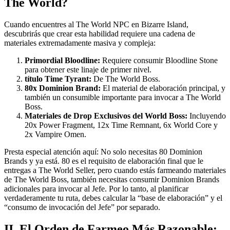
The World?
Cuando encuentres al The World NPC en Bizarre Island,
descubrirás que crear esta habilidad requiere una cadena de
materiales extremadamente masiva y compleja:
Primordial Bloodline:
Requiere consumir Bloodline Stone
para obtener este linaje de primer nivel.
título Time Tyrant:
De The World Boss.
80x Dominion Brand:
El material de elaboración principal, y
también un consumible importante para invocar a The World
Boss.
Materiales de Drop Exclusivos del World Boss:
Incluyendo
20x Power Fragment, 12x Time Remnant, 6x World Core y
2x Vampire Omen.
Presta especial atención aquí: No solo necesitas 80 Dominion
Brands y ya está. 80 es el requisito de elaboración final que le
entregas a The World Seller, pero cuando estás farmeando materiales
de The World Boss, también necesitas consumir Dominion Brands
adicionales para invocar al Jefe. Por lo tanto, al planificar
verdaderamente tu ruta, debes calcular la “base de elaboración” y el
“consumo de invocación del Jefe” por separado.
II. El Orden de Farmeo Más Razonable: