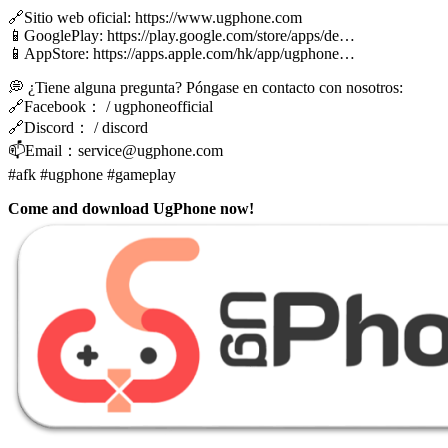
🔗Sitio web oficial: https://www.ugphone.com
📱GooglePlay: https://play.google.com/store/apps/de…
📱AppStore: https://apps.apple.com/hk/app/ugphone…
💭 ¿Tiene alguna pregunta? Póngase en contacto con nosotros:
🔗Facebook： / ugphoneofficial
🔗Discord： / discord
📫Email：
service@ugphone.com
#afk #ugphone #gameplay
Come and download UgPhone now!