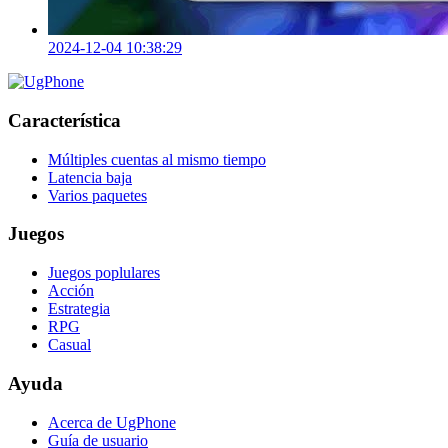
2024-12-04 10:38:29
Característica
Múltiples cuentas al mismo tiempo
Latencia baja
Varios paquetes
Juegos
Juegos poplulares
Acción
Estrategia
RPG
Casual
Ayuda
Acerca de UgPhone
Guía de usuario