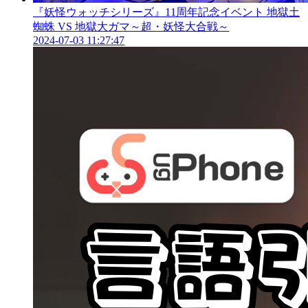
『妖怪ウォッチシリーズ』11周年記念イベント 地獄土
蜘蛛 VS 地獄大ガマ～超・妖怪大合戦～
2024-07-03 11:27:47