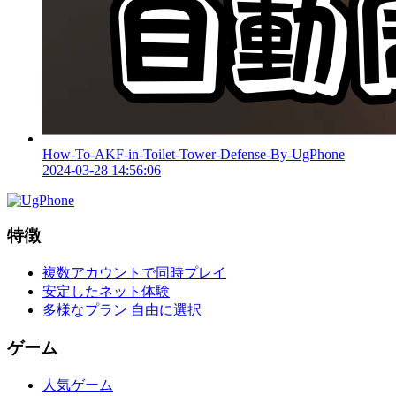
How-To-AKF-in-Toilet-Tower-Defense-By-UgPhone
2024-03-28 14:56:06
特徴
複数アカウントで同時プレイ
安定したネット体験
多様なプラン 自由に選択
ゲーム
人気ゲーム