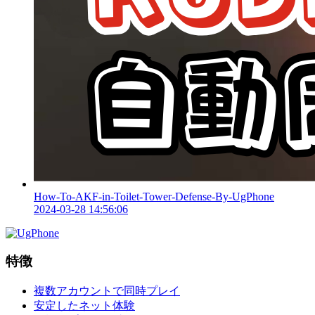
How-To-AKF-in-Toilet-Tower-Defense-By-UgPhone
2024-03-28 14:56:06
特徴
複数アカウントで同時プレイ
安定したネット体験