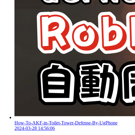
How-To-AKF-in-Toilet-Tower-Defense-By-UgPhone
2024-03-28 14:56:06