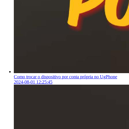
Como trocar o dispositivo por conta própria no UgPhone
2024-08-01 12:25:45