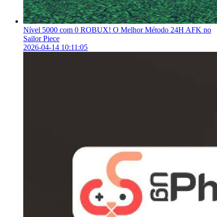
Nível 5000 com 0 ROBUX! O Melhor Método 24H AFK no
Sailor Piece
2026-04-14 10:11:05