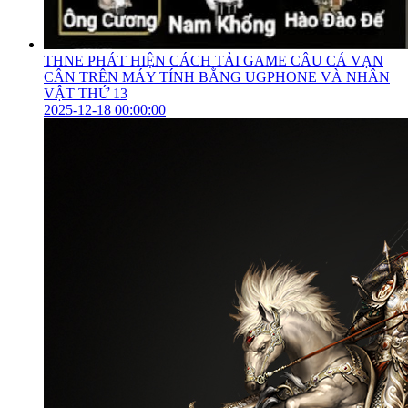
THNE PHÁT HIỆN CÁCH TẢI GAME CÂU CÁ VẠN
CÂN TRÊN MÁY TÍNH BẰNG UGPHONE VÀ NHÂN
VẬT THỨ 13
2025-12-18 00:00:00