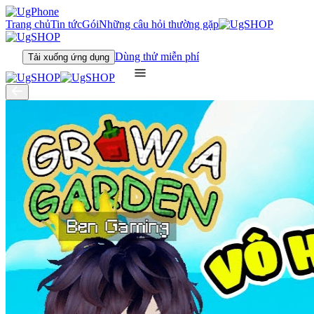
Trang chủ
Tin tức
Gói
Những câu hỏi thường gặp
Dùng thử miễn phí
Tải xuống ứng dụng