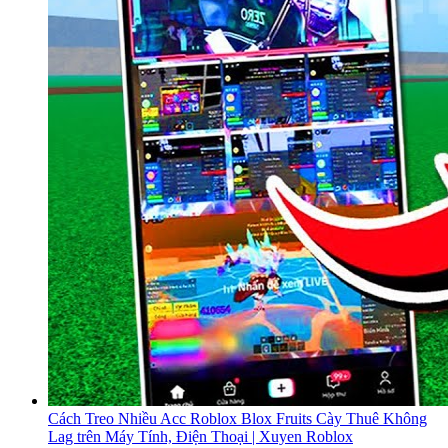
Cách Treo Nhiều Acc Roblox Blox Fruits Cày Thuê Không
Lag trên Máy Tính, Điện Thoại | Xuyen Roblox