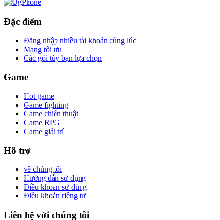
Đặc điểm
Đăng nhập nhiều tài khoản cùng lúc
Mạng tối ưu
Các gói tùy bạn lựa chọn
Game
Hot game
Game fighting
Game chiến thuật
Game RPG
Game giải trí
Hỗ trợ
về chúng tôi
Hướng dẫn sử dụng
Điều khoản sử dùng
Điều khoản riêng tư
Liên hệ với chúng tôi