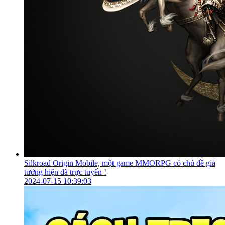
Silkroad Origin Mobile, một game MMORPG có chủ đề giả
tưởng hiện đã trực tuyến !
2024-07-15 10:39:03