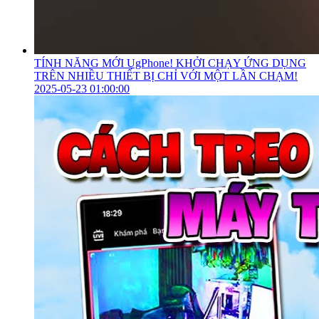
TÍNH NĂNG MỚI UgPhone! KHỞI CHẠY ỨNG DỤNG
TRÊN NHIỀU THIẾT BỊ CHỈ VỚI MỘT LẦN CHẠM!
2025-05-23 01:00:00