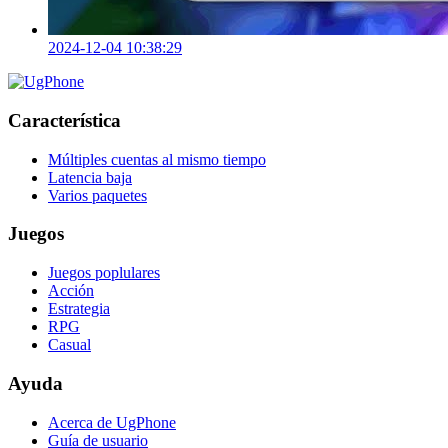
2024-12-04 10:38:29
Característica
Múltiples cuentas al mismo tiempo
Latencia baja
Varios paquetes
Juegos
Juegos poplulares
Acción
Estrategia
RPG
Casual
Ayuda
Acerca de UgPhone
Guía de usuario