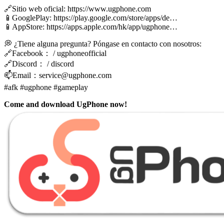
🔗Sitio web oficial: https://www.ugphone.com
📱GooglePlay: https://play.google.com/store/apps/de…
📱AppStore: https://apps.apple.com/hk/app/ugphone…
💭 ¿Tiene alguna pregunta? Póngase en contacto con nosotros:
🔗Facebook： / ugphoneofficial
🔗Discord： / discord
📫Email：
service@ugphone.com
#afk #ugphone #gameplay
Come and download UgPhone now!